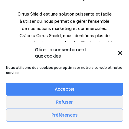
Cirrus Shield est une solution puissante et facile
à utiliser qui nous permet de gérer l’ensemble
de nos actions marketing et commerciales.
Grâce à Cirrus Shield, nous identifions plus de
prospects et sommes plus réactifs dans le suivi
Gérer le consentement
des opportunités.
aux cookies
Thierry
Hachem
Nous utilisons des cookies pour optimiser notre site web et notre
CEO
service.
Client depuis 6 ans
⭐ ⭐ ⭐ ⭐
Accepter
Refuser
Préférences
Une tarification sur mesure