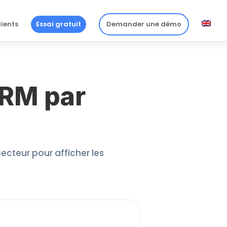
lients
Essai gratuit
Demander une démo
CRM par
secteur pour afficher les