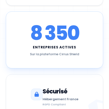
2020
45
2021
12
2022
800
8 350
2023
35
Prospects par Statut
ENTREPRISES ACTIVES
Sur la plateforme Cirrus Shield
Sécurisé
Statut
Nb
Hébergement France
Nouveau
12
RGPD Compliant
Contact
18