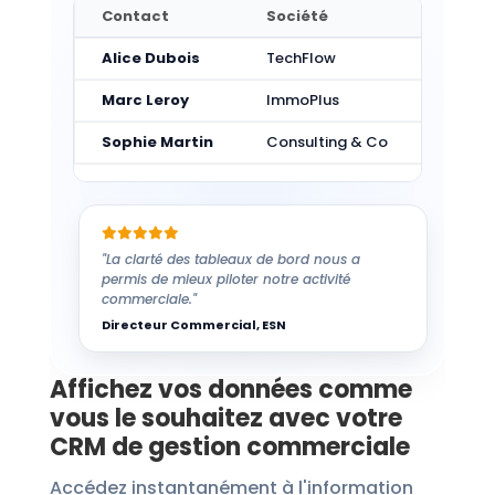
Contact
Société
Statut
Alice Dubois
TechFlow
Signé
Marc Leroy
ImmoPlus
En cou
Sophie Martin
Consulting & Co
Négoc
"La clarté des tableaux de bord nous a
permis de mieux piloter notre activité
commerciale."
Directeur Commercial, ESN
Affichez vos données comme
vous le souhaitez avec votre
CRM de gestion commerciale
Accédez instantanément à l'information