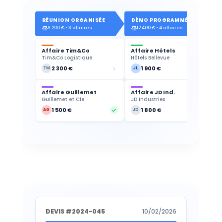
RÉUNION ORGANISÉE
DÉMO PROGRAMMÉE
9 200 € • 3 affaires
12 400 € • 4 affaires
Affaire Tim&Co
Affaire Hôtels
Tim&Co Logistique
Hôtels Bellevue
2 300 €
1 900 €
TM
JL
Affaire Guillemet
Affaire JD Ind.
Guillemet et Cie
JD Industries
1 500 €
1 800 €
AG
JD
DEVIS #2024-045
10/02/2026