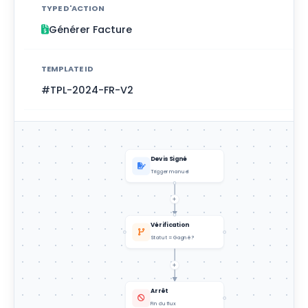
TYPE D'ACTION
Générer Facture
TEMPLATE ID
#TPL-2024-FR-V2
ASSIGNÉ À
Service Comptabilité
Devis Signé
Trigger manuel
DÉLAI
Immédiat
Vérification
Statut = Gagné ?
Arrêt
Fin du flux