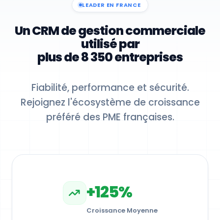
LEADER EN FRANCE
Catégorie
Valeur
Un CRM de gestion commerciale
Blog
9
utilisé par
Recommandation
4
plus de 8 350 entreprises
Réseau Social
3
Site Web
12
Fiabilité, performance et sécurité.
Rejoignez l'écosystème de croissance
préféré des PME françaises.
Prospects par Secteur d'activité
RecordCount
+125%
2019
2020
2021
2022
2023
Année
Total
Croissance Moyenne