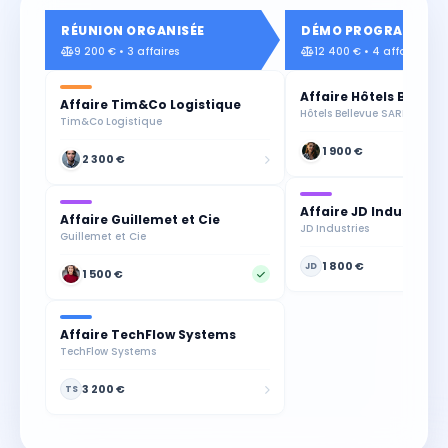
RÉUNION ORGANISÉE
DÉMO PROGRAMMÉE
9 200 € • 3 affaires
12 400 € • 4 affaires
Affaire Hôtels Bellev
Affaire Tim&Co Logistique
Hôtels Bellevue SARL
Tim&Co Logistique
1 900 €
2 300 €
Affaire JD Industries
Affaire Guillemet et Cie
JD Industries
Guillemet et Cie
1 800 €
JD
1 500 €
Affaire TechFlow Systems
TechFlow Systems
3 200 €
TS