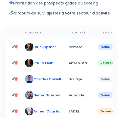
Priorisation des prospects grâce au scoring
Parcours de suivi ajustés à votre secteur d’activité
CONTACT
SOCIÉTÉ
STATUT
Ulric Ripsher
Pomero
Fermé - Con
Paula Elvin
Alter Vista
Nouveau
Charles Cowell
Squage
Fermé - Ab
Némir Guezour
Armicale
Fermé - Con
Adrien Courtiol
EAD EL
En cours de