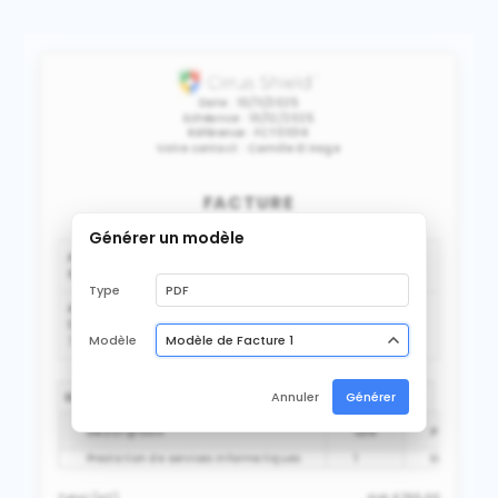
Date : 10/11/2025
Echéance : 10/12/2025
Référence :
FCT01014
Votre contact : Camille El Hage
FACTURE
Générer un modèle
A l'attention de
Bechara Raad
Société
NEO-DIS.COM SAS
Type
PDF
Adresse
56 Rue de Boulainvilliers
Modèle
Modèle de Facture 1
75016 Paris
Détails
Annuler
Générer
Description
Qté
Prix
Prestation de services informatiques
1
EUR 6765,0