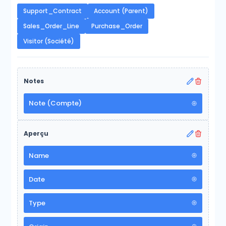
Support_Contract
Account (Parent)
Sales_Order_Line
Purchase_Order
Visitor (Société)
Notes
Note (Compte)
Aperçu
Name
Date
Type