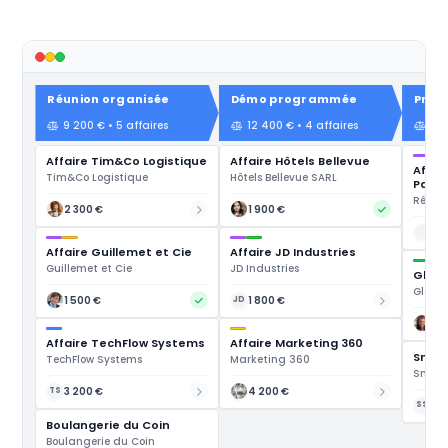
Réunion organisée
Démo programmée
Prop
9 200 € • 5 affaires
12 400 € • 4 affaires
15 
Affaire Tim&Co Logistique
Affaire Hôtels Bellevue
Affai
Tim&Co Logistique
Hôtels Bellevue SARL
Parad
Réside
2 300 €
1 900 €
2 
Affaire Guillemet et Cie
Affaire JD Industries
Guillemet et Cie
JD Industries
Globa
Global
1 500 €
1 800 €
JD
12 
Affaire TechFlow Systems
Affaire Marketing 360
Smith
TechFlow Systems
Marketing 360
Smith 
3 200 €
4 200 €
TS
1 2
SS
Boulangerie du Coin
Boulangerie du Coin