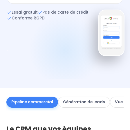
Essai gratuit
Pas de carte de crédit
Conforme RGPD
Pipeline commercial
Génération de leads
Vue à 
Le CRM que vos équipes