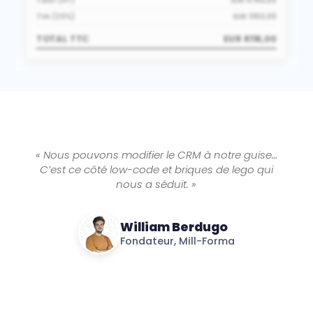
Total (HT)
EUR 6765,00
TVA (20%)
EUR 1353,00
TOTAL TTC
EUR 8118,00
« Nous pouvons modifier le CRM à notre guise…
C’est ce côté low-code et briques de lego qui
nous a séduit. »
William Berdugo
Fondateur, Mill-Forma