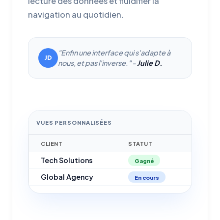
lecture des données et fluidifier la
navigation au quotidien.
"Enfin une interface qui s'adapte à
JD
nous, et pas l'inverse." -
Julie D.
VUES PERSONNALISÉES
CLIENT
STATUT
BUDGE
Tech Solutions
12 50
Gagné
Global Agency
8 200
En cours